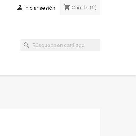
shopping_cart

Carrito
(0)
Iniciar sesión
search