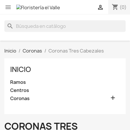
shopping_cart


(0)
search
Inicio
Coronas
Coronas Tres Cabezales
INICIO
Ramos
Centros

Coronas
CORONAS TRES