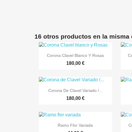
16 otros productos en la misma 

Vista rápida
Corona Clavel Blanco Y Rosas
Co
180,00 €

Vista rápida
Corona De Clavel Variado /...
180,00 €

Vista rápida
Ramo Flor Variada
C