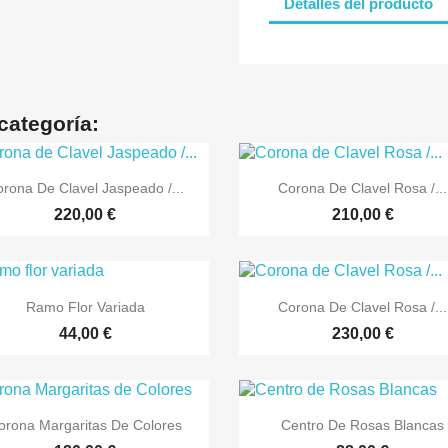
Detalles del producto
categoría:


Vista rápida
Vista rápida
rona De Clavel Jaspeado /...
Corona De Clavel Rosa /...
220,00 €
210,00 €


Vista rápida
Vista rápida
Ramo Flor Variada
Corona De Clavel Rosa /...
44,00 €
230,00 €


Vista rápida
Vista rápida
orona Margaritas De Colores
Centro De Rosas Blancas