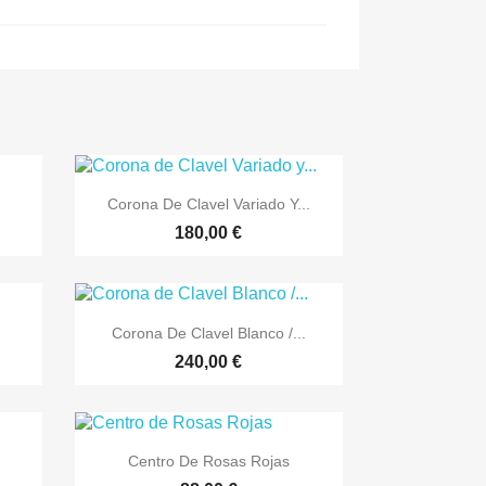

Vista rápida
Corona De Clavel Variado Y...
180,00 €

Vista rápida
Corona De Clavel Blanco /...
240,00 €

Vista rápida
Centro De Rosas Rojas