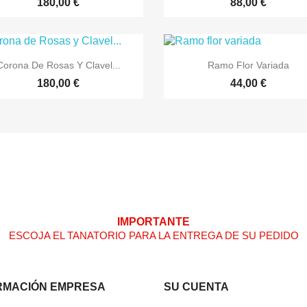
180,00 €
88,00 €


Vista rápida
Vista rápida
Corona De Rosas Y Clavel...
Ramo Flor Variada
180,00 €
44,00 €
IMPORTANTE
ESCOJA EL TANATORIO PARA LA ENTREGA DE SU PEDIDO
RMACIÓN EMPRESA
SU CUENTA