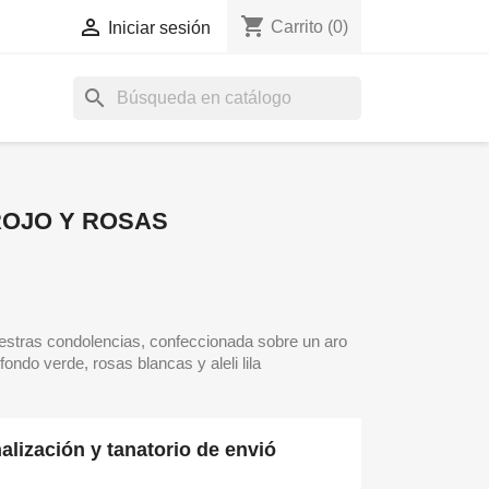
shopping_cart

Carrito
(0)
Iniciar sesión
search
ROJO Y ROSAS
uestras condolencias, confeccionada sobre un aro
ondo verde, rosas blancas y aleli lila
lización y tanatorio de envió