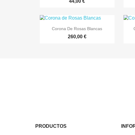
44,00 €

Vista rápida
Corona De Rosas Blancas
260,00 €
PRODUCTOS
INFO